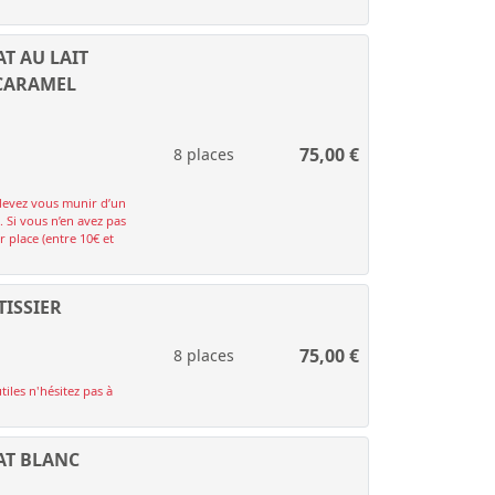
T AU LAIT
 CARAMEL
75,00
€
8 places
devez vous munir d’un
. Si vous n’en avez pas
 place (entre 10€ et
TISSIER
75,00
€
8 places
tiles n'hésitez pas à
AT BLANC