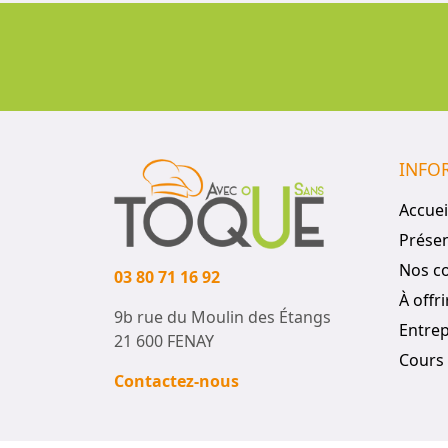
INFO
Accuei
Présen
Nos c
03 80 71 16 92
À offri
9b rue du Moulin des Étangs
Entrep
21 600 FENAY
Cours 
Contactez-nous