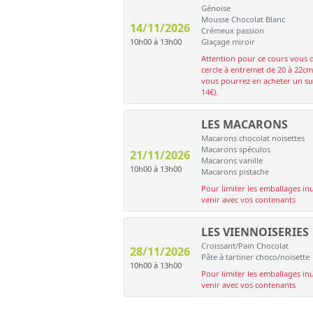
Génoise
Mousse Chocolat Blanc
14/11/2026
Crémeux passion
10h00 à 13h00
Glaçage miroir
Attention pour ce cours vous 
cercle à entremet de 20 à 22cm
vous pourrez en acheter un sur
14€).
LES MACARONS
Macarons chocolat noisettes
Macarons spéculos
21/11/2026
Macarons vanille
10h00 à 13h00
Macarons pistache
Pour limiter les emballages inu
venir avec vos contenants
LES VIENNOISERIES
Croissant/Pain Chocolat
28/11/2026
Pâte à tartiner choco/noisette
10h00 à 13h00
Pour limiter les emballages inu
venir avec vos contenants