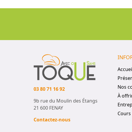
INFO
Accuei
Présen
Nos c
03 80 71 16 92
À offri
9b rue du Moulin des Étangs
Entrep
21 600 FENAY
Cours 
Contactez-nous