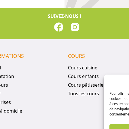
SUIVEZ-NOUS !
RMATIONS
COURS
l
Cours cuisine
tation
Cours enfants
ours
Cours pâtisserie
r
Tous les cours
Pour offrir 
cookies pour
rises
à ces techn
de navigatio
à domicile
consentement