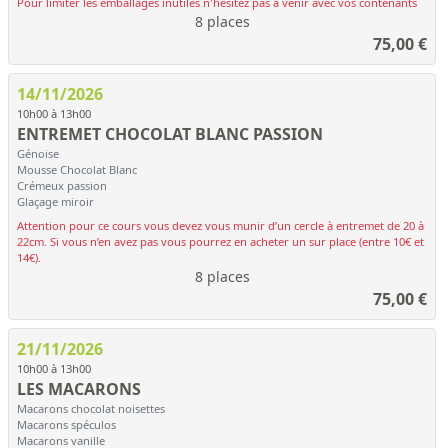
Pour limiter les emballages inutiles n'hésitez pas à venir avec vos contenants
8 places
75,00
€
14/11/2026
10h00 à 13h00
ENTREMET CHOCOLAT BLANC PASSION
Génoise
Mousse Chocolat Blanc
Crémeux passion
Glaçage miroir
Attention pour ce cours vous devez vous munir d’un cercle à entremet de 20 à
22cm. Si vous n’en avez pas vous pourrez en acheter un sur place (entre 10€ et
14€).
8 places
75,00
€
21/11/2026
10h00 à 13h00
LES MACARONS
Macarons chocolat noisettes
Macarons spéculos
Macarons vanille