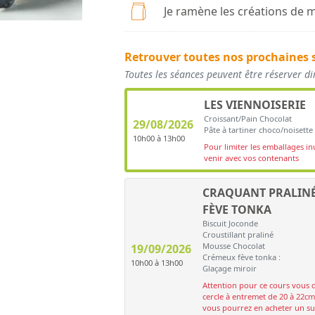
Je ramène les créations de m
Retrouver toutes nos prochaines 
Toutes les séances peuvent être réserver d
LES VIENNOISERIE
Croissant/Pain Chocolat
29/08/2026
Pâte à tartiner choco/noisette
10h00 à 13h00
Pour limiter les emballages inu
venir avec vos contenants
CRAQUANT PRALIN
FÈVE TONKA
Biscuit Joconde
Croustillant praliné
Mousse Chocolat
19/09/2026
Crémeux fève tonka :
10h00 à 13h00
Glaçage miroir
Attention pour ce cours vous 
cercle à entremet de 20 à 22cm
vous pourrez en acheter un sur