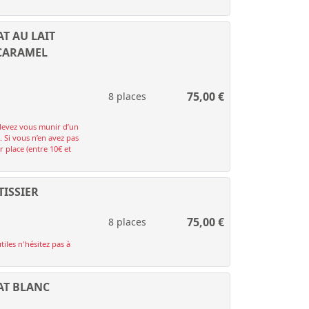
T AU LAIT
 CARAMEL
75,00
€
8 places
devez vous munir d’un
. Si vous n’en avez pas
 place (entre 10€ et
TISSIER
75,00
€
8 places
tiles n'hésitez pas à
AT BLANC