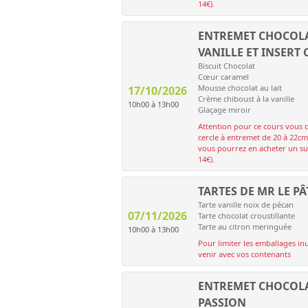
14€).
ENTREMET CHOCOLA
VANILLE ET INSERT
Biscuit Chocolat
Cœur caramel
Mousse chocolat au lait
17/10/2026
Crème chiboust à la vanille
10h00 à 13h00
Glaçage miroir
Attention pour ce cours vous 
cercle à entremet de 20 à 22cm
vous pourrez en acheter un sur
14€).
TARTES DE MR LE PÂ
Tarte vanille noix de pécan
07/11/2026
Tarte chocolat croustillante
Tarte au citron meringuée
10h00 à 13h00
Pour limiter les emballages inu
venir avec vos contenants
ENTREMET CHOCOL
PASSION