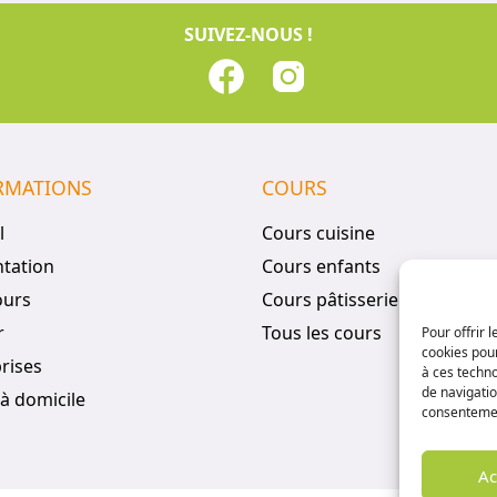
SUIVEZ-NOUS !
RMATIONS
COURS
l
Cours cuisine
tation
Cours enfants
ours
Cours pâtisserie
r
Tous les cours
Pour offrir 
cookies pour
rises
à ces techn
de navigatio
à domicile
consentement
Ac