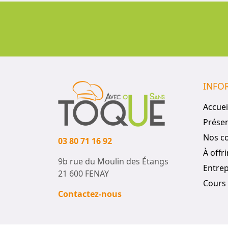
INFO
Accuei
Présen
Nos c
03 80 71 16 92
À offri
9b rue du Moulin des Étangs
Entrep
21 600 FENAY
Cours 
Contactez-nous