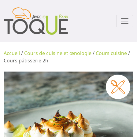
Accueil
/
Cours de cuisine et œnologie
/
Cours cuisine
/
Cours pâtisserie 2h