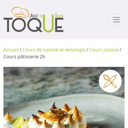
Accueil
/
Cours de cuisine et œnologie
/
Cours cuisine
/
Cours pâtisserie 2h