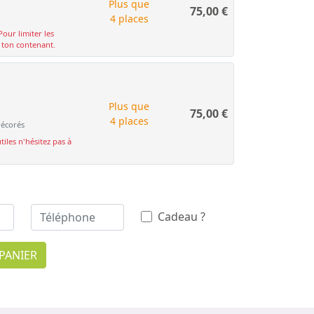
Plus que
75,00
€
4 places
Pour limiter les
c ton contenant.
Plus que
75,00
€
4 places
décorés
tiles n'hésitez pas à
Cadeau ?
PANIER