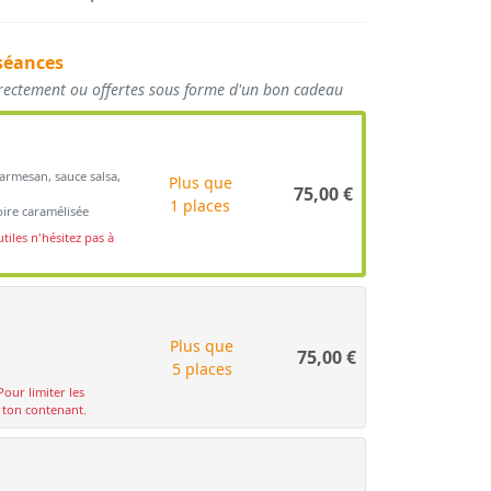
séances
irectement ou offertes sous forme d'un bon cadeau
armesan, sauce salsa,
Plus que
75,00
€
1 places
ire caramélisée
tiles n'hésitez pas à
Plus que
75,00
€
5 places
Pour limiter les
c ton contenant.