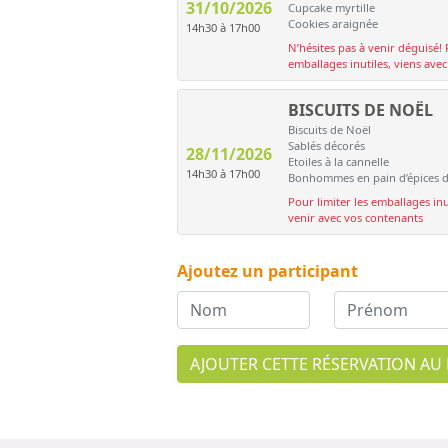
31/10/2026
Cupcake myrtille
Cookies araignée
14h30 à 17h00
N’hésites pas à venir déguisé! 
emballages inutiles, viens ave
BISCUITS DE NOËL
Biscuits de Noël
Sablés décorés
28/11/2026
Etoiles à la cannelle
14h30 à 17h00
Bonhommes en pain d’épices 
Pour limiter les emballages inu
venir avec vos contenants
Ajoutez un participant
AJOUTER CETTE RÉSERVATION AU 