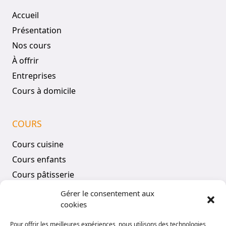
Accueil
Présentation
Nos cours
À offrir
Entreprises
Cours à domicile
COURS
Cours cuisine
Cours enfants
Cours pâtisserie
Tous les cours
Gérer le consentement aux
cookies
COMPTE
Pour offrir les meilleures expériences, nous utilisons des technologies