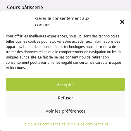
Cours pâtisserie
Tous les cours
Gérer le consentement aux
cookies
COMPTE
Pour offrir les meilleures expériences, nous utilisons des technologies
telles que les cookies pour stocker et/ou accéder aux informations des
Mon compte
appareils. Le fait de consentir à ces technologies nous permettra de
traiter des données telles que le comportement de navigation ou les ID
Vos réservations
uniques sur ce site. Le fait de ne pas consentir ou de retirer son
consentement peut avoir un effet négatif sur certaines caractéristiques
Panier
et fonctions.
Politique de confidentialité
Conditions générales de vente
Accepter
Refuser
Voir les préférences
Copyright © 2022 Avec ou Sans Toque -
Création L’Agence MOUTARDE
-
Mentions légales
Politique de confidentialité
Politique de confidentialité