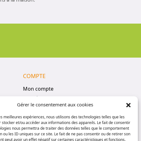
COMPTE
Mon compte
Vos réservations
Gérer le consentement aux cookies
Panier
Politique de confidentialité
les meilleures expériences, nous utilisons des technologies telles que les
 stocker et/ou accéder aux informations des appareils. Le fait de consentir
Conditions générales de vente
ologies nous permettra de traiter des données telles que le comportement
n ou les ID uniques sur ce site. Le fait de ne pas consentir ou de retirer son
 peut avoir un effet négatif sur certaines caractéristiques et fonctions.