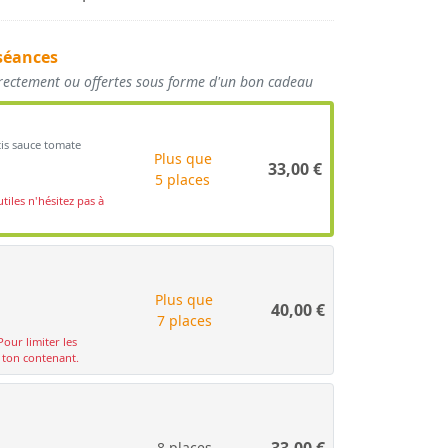
séances
irectement ou offertes sous forme d'un bon cadeau
is sauce tomate
Plus que
33,00
€
5 places
tiles n'hésitez pas à
Plus que
40,00
€
7 places
Pour limiter les
c ton contenant.
33,00
€
8 places