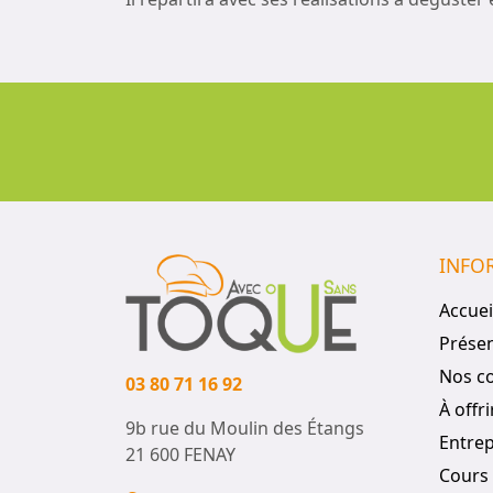
INFO
Accuei
Présen
Nos c
03 80 71 16 92
À offri
9b rue du Moulin des Étangs
Entrep
21 600 FENAY
Cours 