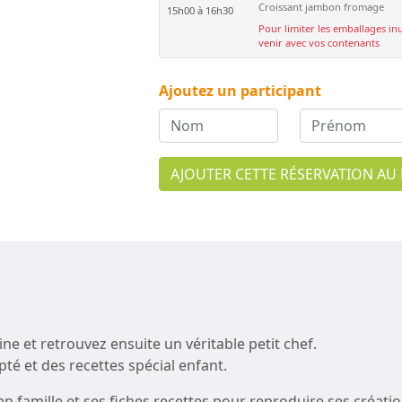
Croissant jambon fromage
15h00 à 16h30
Pour limiter les emballages inu
venir avec vos contenants
Ajoutez un participant
AJOUTER CETTE RÉSERVATION AU 
e et retrouvez ensuite un véritable petit chef.
pté et des recettes spécial enfant.
 en famille et ses fiches recettes pour reproduire ses créati