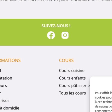
SUIVEZ-NOUS !
RMATIONS
COURS
l
Cours cuisine
tation
Cours enfants
ours
Cours pâtisserie
r
Tous les cours
Pour offrir 
cookies pour
rises
à ces techn
de navigatio
à domicile
consentement