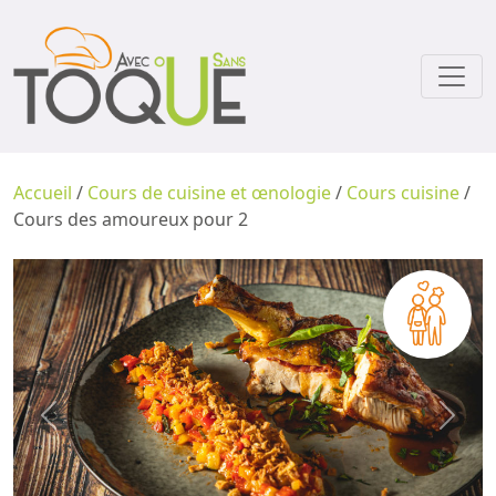
Accueil
/
Cours de cuisine et œnologie
/
Cours cuisine
/
Cours des amoureux pour 2
Previous
Next