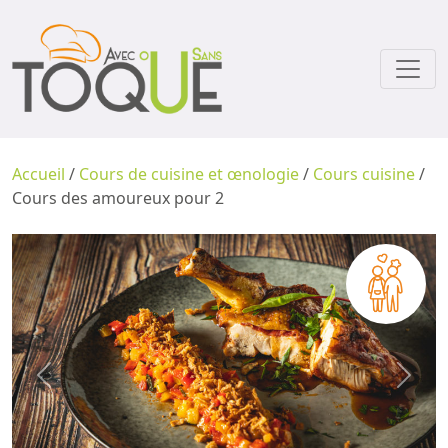
Accueil
/
Cours de cuisine et œnologie
/
Cours cuisine
/
Cours des amoureux pour 2
Previous
Next